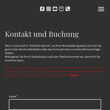
Kontakt und Buchung
Wenn Livemusik in "Kölscher Sproch" zu Ihrer Veranstaltung passt, können Sie
gerne über die Kontaktdaten oder das Formular eine unverbindliche Anfrage
stellen.
Bitte geben Sie Ihre E-Mailadresse und/oder Telefonnummer an, damit ich Sie
erreichen kann.
Da es bereits des öfteren vorgekommen ist, daß meine Antwortmail in SPAM-Ordnern
gelandet ist, schauen Sie bitte auch dort nach einer Antwort von rotznas@outlook.de
oder tragen Sie diese Mailadresse in Ihr Adressbuch ein.
:)
Danke
Name
*