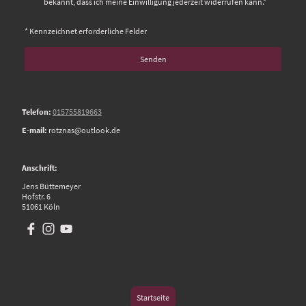
bekannt, dass ich meine Einwilligung jederzeit widerrufen kann.*
* Kennzeichnet erforderliche Felder
Senden
Telefon:
015755819663
E-mail:
rotznas@outlook.de
Anschrift:
Jens Büttemeyer
Hofstr. 6
51061 Köln
Startseite